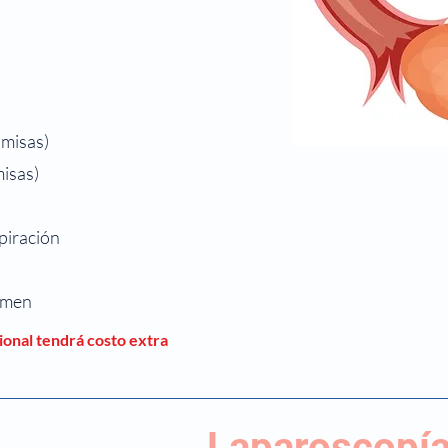
amisas)
misas)
spiración
cimen
ional tendrá costo extra
Laparoscopía