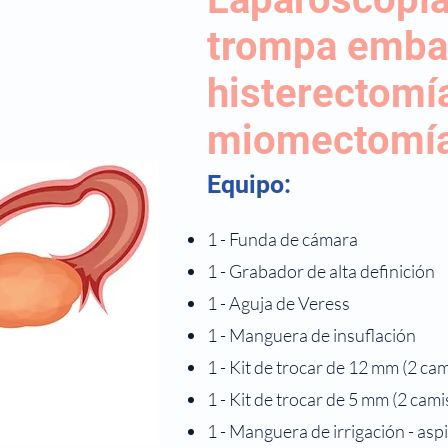
trompa embar
histerectomí
miomectom
Equipo:
1 - Funda de cámara
1 - Grabador de alta definición
1 - Aguja de Veress
1 - Manguera de insuflación
1 - Kit de trocar de 12 mm (2 ca
1 - Kit de trocar de 5 mm (2 cami
1 - Manguera de irrigación - asp