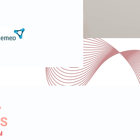
A
OS
l