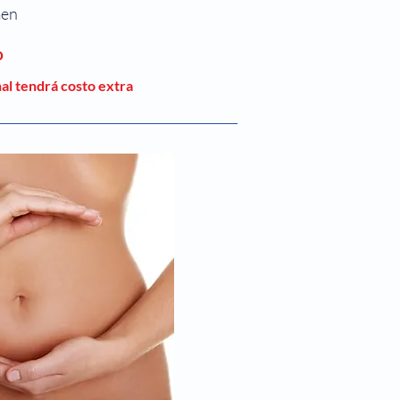
men
O
nal tendrá costo extra