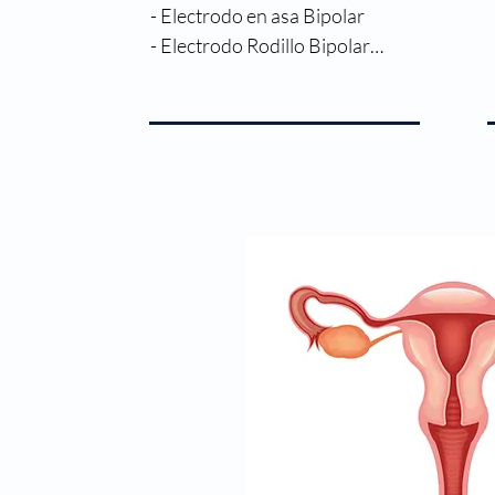
- Electrodo en asa Bipolar

- Electrodo Rodillo Bipolar

- Manguera de irrigación - succión

- Clips de polímero (verde, morado y/o do
- Bolsa recolctora de espécimen

- Sistema de cierre de Aponeurosis

- Bolsa recolectora de espécimen (XL)

- Mnguera de evacuación de CO2

- Esterilización por Óxido de Etileno