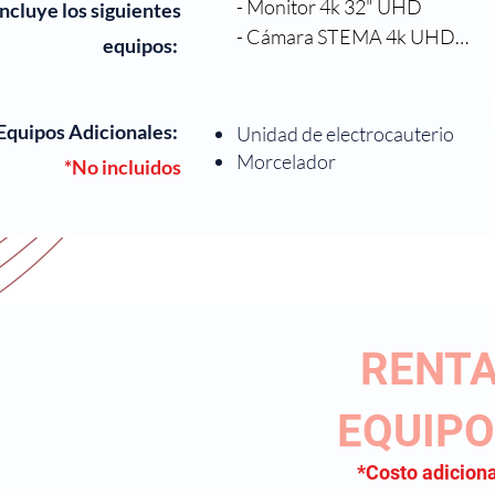
- Monitor 4k 32" UHD

 incluye los siguientes
- Cámara STEMA 4k UHD

equipos:
- Fuente de luz LED STEMA

- Insuflador de 30L

- Óptica 10mm 30° UHD

Equipos Adicionales:
Unidad de electrocauterio
- Óptica 5mm 30° UHD

Morcelador
*No incluidos
- Óptica 2.9mm 30° UHD

- Grabador de alta Definición

- Bomba Peristática

- Set de Histeroscopía
RENT
EQUIP
*Costo adiciona