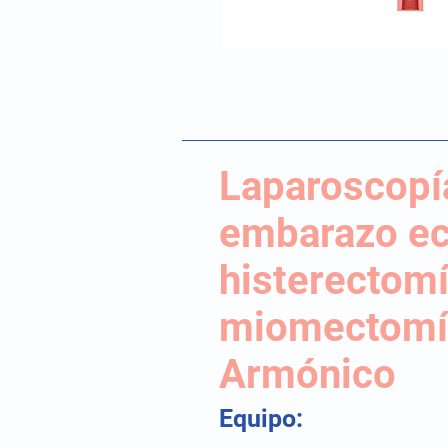
Laparoscopía
embarazo ec
histerectomí
miomectomía
Armónico
Equipo: