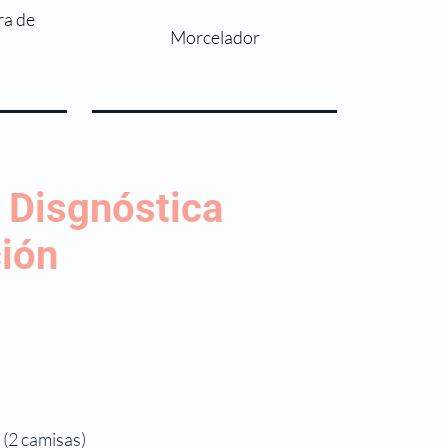
a de
Morcelador
 Disgnóstica
ión
 (2 camisas)