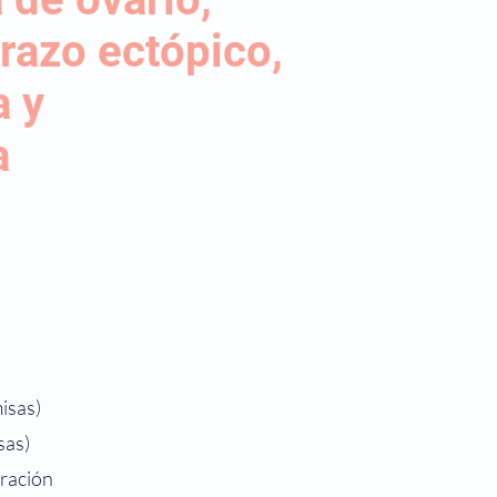
azo ectópico,
a y
ía
misas)
sas)
iración