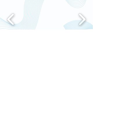
Haz click en alguna de las imágenes
para ver más información
Próximos
Eventos
No hay eventos
próximamente