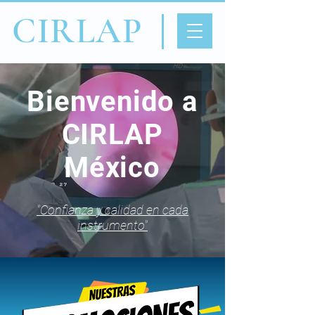
CIRLAP
Bienvenido a
CIRLAP
México
"Confianza y calidad en cada
instrumento"